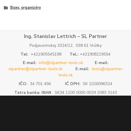
Boxy, organizéry
Ing. Stanislav Lettrich – SL Partner
Podjavorinskej 3324/12, 038 61 Vrútky
Tel:
+421905545198
Tel.:
+421908219554
E-mail:
info@slpartner-tools.sk
E-mail:
slpartner@slpartner-tools.sk
E-mail:
tools@slpartner-
tools.sk
IČO:
34 701 494
IČ DPH:
SK 1026096324
Tatra banka: IBAN
SK34 1100 0000 0029 2083 3143