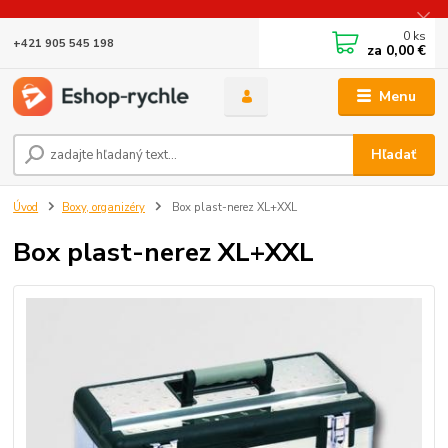
0
ks
+421 905 545 198
za
0,00 €
Menu
Hľadať
Úvod
Boxy, organizéry
Box plast-nerez XL+XXL
Box plast-nerez XL+XXL