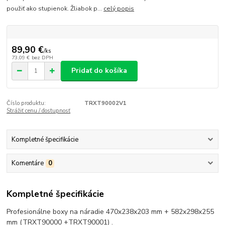
použiť ako stupienok. Žliabok p...
celý popis
89,90 €
/
ks
73,09 €
bez DPH
Pridať do košíka
Číslo produktu:
TRXT90002V1
Strážiť cenu / dostupnosť
Kompletné špecifikácie
Komentáre
0
Kompletné špecifikácie
Profesionálne boxy na náradie 470x238x203 mm + 582x298x255
mm (TRXT90000 +TRXT90001) .