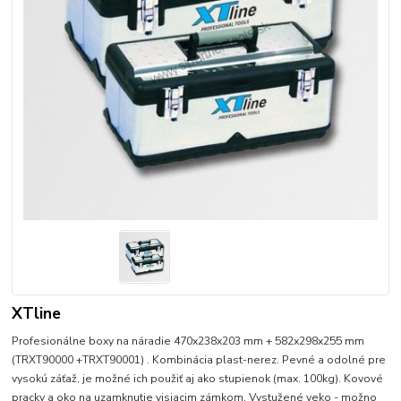
XTline
Profesionálne boxy na náradie 470x238x203 mm + 582x298x255 mm
(TRXT90000 +TRXT90001) . Kombinácia plast-nerez. Pevné a odolné pre
vysokú záťaž, je možné ich použiť aj ako stupienok (max. 100kg). Kovové
pracky a oko na uzamknutie visiacim zámkom. Vystužené veko - možno