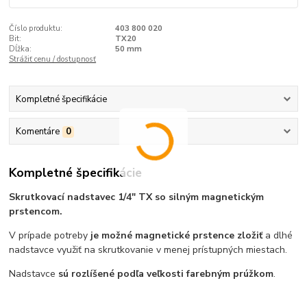
Číslo produktu:
403 800 020
Bit:
TX20
Dĺžka:
50 mm
Strážiť cenu / dostupnosť
Kompletné špecifikácie
Komentáre
0
Kompletné špecifikácie
Skrutkovací nadstavec 1/4" TX so silným magnetickým
prstencom.
V prípade potreby
je možné magnetické prstence zložiť
a dlhé
nadstavce využiť na skrutkovanie v menej prístupných miestach.
Nadstavce
sú rozlíšené podľa veľkosti farebným prúžkom
.