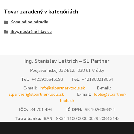
Tovar zaradený v kategóriách
Komunálne náradie
Bity, nástrčné hlavice
Ing. Stanislav Lettrich – SL Partner
Podjavorinskej 3324/12, 038 61 Vrútky
Tel:
+421905545198
Tel.:
+421908219554
E-mail:
info@slpartner-tools.sk
E-mail:
slpartner@slpartner-tools.sk
E-mail:
tools@slpartner-
tools.sk
IČO:
34 701 494
IČ DPH:
SK 1026096324
Tatra banka: IBAN
SK34 1100 0000 0029 2083 3143