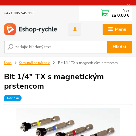
0
ks
+421 905 545 198
za
0,00 €
Menu
Hľadať
Úvod
Komunálne náradie
Bit 1/4" TX s magnetickým prstencom
Bit 1/4" TX s magnetickým
prstencom
Novinka